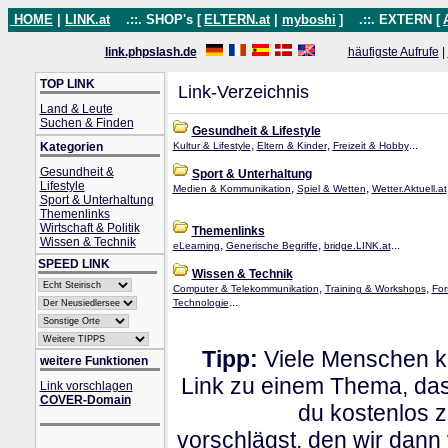
HOME
|
LINK.at
.::. SHOP's [
ELTERN.at
|
myboshi
]
.::. EXTERN [
link.phpslash.de
häufigste Aufrufe
|
TOP LINK
Link-Verzeichnis
Land & Leute
Suchen & Finden
Gesundheit & Lifestyle
,
,
...
Kategorien
Kultur & Lifestyle
Eltern & Kinder
Freizeit & Hobby
Gesundheit &
Sport & Unterhaltung
Lifestyle
,
,
Medien & Kommunikation
Spiel & Wetten
Wetter.Aktuell.at
Sport & Unterhaltung
Themenlinks
Wirtschaft & Politik
Themenlinks
Wissen & Technik
,
,
...
eLearning
Generische Begriffe
bridge.LINK.at
SPEED LINK
Wissen & Technik
,
,
Computer & Telekommunikation
Training & Workshops
For
...
Technologie
Tipp:
Viele Menschen kl
weitere Funktionen
Link zu einem Thema, dass
Link vorschlagen
COVER-Domain
du kostenlos 
vorschlägst, den wir dann