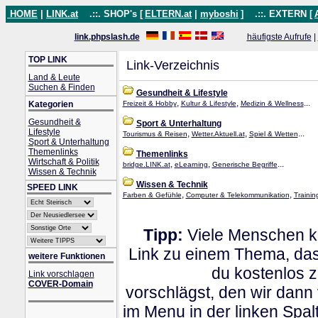
HOME
|
LINK.at
.::. SHOP's [
ELTERN.at
|
myboshi
]
.::. EXTERN [
link.phpslash.de
häufigste Aufrufe
|
TOP LINK
Link-Verzeichnis
Land & Leute
Suchen & Finden
Gesundheit & Lifestyle
,
,
...
Kategorien
Freizeit & Hobby
Kultur & Lifestyle
Medizin & Wellness
Gesundheit &
Sport & Unterhaltung
Lifestyle
,
,
...
Tourismus & Reisen
Wetter.Aktuell.at
Spiel & Wetten
Sport & Unterhaltung
Themenlinks
Themenlinks
Wirtschaft & Politik
,
,
...
bridge.LINK.at
eLearning
Generische Begriffe
Wissen & Technik
Wissen & Technik
SPEED LINK
,
,
Farben & Gefühle
Computer & Telekommunikation
Traini
Tipp:
Viele Menschen kl
Link zu einem Thema, dass
weitere Funktionen
du kostenlos 
Link vorschlagen
COVER-Domain
vorschlägst, den wir dann
im Menu in der linken Spa