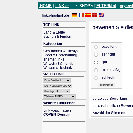
HOME
|
LINK.at
.::. SHOP's [
ELTERN.at
|
mybos
link.phpslash.de
TOP LINK
bewerten Sie die
Land & Leute
Suchen & Finden
Kategorien
exzellent
Gesundheit & Lifestyle
sehr gut
Sport & Unterhaltung
Themenlinks
gut
Wirtschaft & Politik
Wissen & Technik
mittelmäßig
SPEED LINK
schlecht
derzeitige Bewertung
weitere Funktionen
durchschnittliche Bewer
Link vorschlagen
Anzahl der Stimmen
COVER-Domain