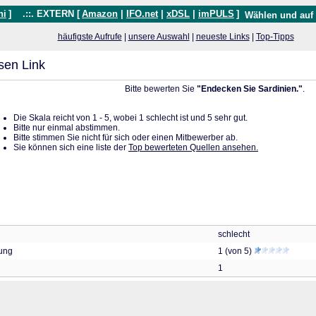
hi
]
.::. EXTERN [
Amazon
|
IFO.net
|
xDSL
|
imPULS
]
Wählen und auf
häufigste Aufrufe
|
unsere Auswahl
|
neueste Links
|
Top-Tipps
sen Link
Bitte bewerten Sie
"Endecken Sie Sardinien."
.
Die Skala reicht von 1 - 5, wobei 1 schlecht ist und 5 sehr gut.
Bitte nur einmal abstimmen.
Bitte stimmen Sie nicht für sich oder einen Mitbewerber ab.
Sie können sich eine liste der
Top bewerteten Quellen ansehen.
schlecht
tung
1 (von 5)
1