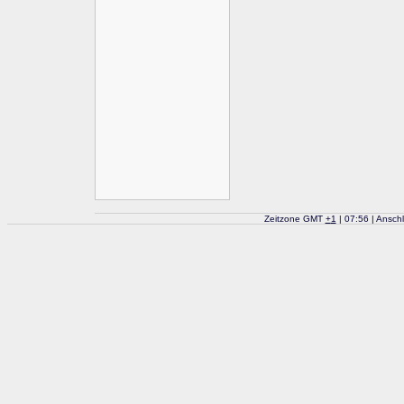
Zeitzone GMT
+
1
| 07:56 | Ansch