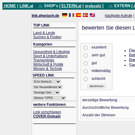
HOME
|
LINK.at
.::. SHOP's [
ELTERN.at
|
myboshi
]
.::. EXTERN [
link.phpslash.de
häufigste Aufrufe
|
TOP LINK
bewerten Sie diesen L
Land & Leute
Suchen & Finden
Kategorien
exzellent
Die
Gesundheit & Lifestyle
sehr gut
Bit
Sport & Unterhaltung
Bit
Themenlinks
gut
Wirtschaft & Politik
Sie
Wissen & Technik
mittelmäßig
SPEED LINK
schlecht
derzeitige Bewertung
weitere Funktionen
durchschnittliche Bewertung
Link vorschlagen
Anzahl der Stimmen
COVER-Domain