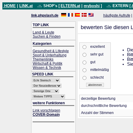
HOME
|
LINK.at
.::. SHOP's [
ELTERN.at
|
myboshi
]
.::. EXTERN [
link.phpslash.de
häufigste Aufrufe
|
TOP LINK
bewerten Sie diesen L
Land & Leute
Suchen & Finden
Kategorien
exzellent
Die
Gesundheit & Lifestyle
sehr gut
Bit
Sport & Unterhaltung
Bit
Themenlinks
gut
Wirtschaft & Politik
Sie
Wissen & Technik
mittelmäßig
SPEED LINK
schlecht
derzeitige Bewertung
weitere Funktionen
durchschnittliche Bewertung
Link vorschlagen
Anzahl der Stimmen
COVER-Domain