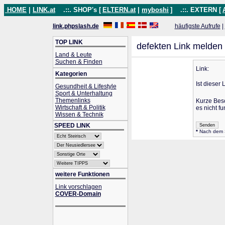
HOME
|
LINK.at
.::. SHOP's [
ELTERN.at
|
myboshi
]
.::. EXTERN [
link.phpslash.de
häufigste Aufrufe
|
TOP LINK
defekten Link melden
Land & Leute
Suchen & Finden
Link:
Kategorien
Ist dieser 
Gesundheit & Lifestyle
Sport & Unterhaltung
Themenlinks
Kurze Bes
Wirtschaft & Politik
es nicht fu
Wissen & Technik
SPEED LINK
*
Nach dem Se
weitere Funktionen
Link vorschlagen
COVER-Domain