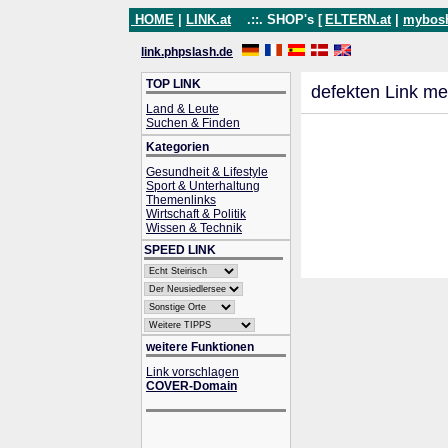
HOME
|
LINK.at
.::. SHOP's [
ELTERN.at
|
mybos
link.phpslash.de
TOP LINK
defekten Link me
Land & Leute
Suchen & Finden
Kategorien
Gesundheit & Lifestyle
Sport & Unterhaltung
Themenlinks
Wirtschaft & Politik
Wissen & Technik
SPEED LINK
weitere Funktionen
Link vorschlagen
COVER-Domain