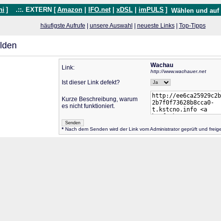
hi
]
.::. EXTERN [
Amazon
|
IFO.net
|
xDSL
|
imPULS
]
Wählen und auf
häufigste Aufrufe
|
unsere Auswahl
|
neueste Links
|
Top-Tipps
lden
Wachau
Link:
http://www.wachauer.net
Ist dieser Link defekt?
Kurze Beschreibung, warum
es nicht funktioniert.
*
Nach dem Senden wird der Link vom Administrator geprüft und frei