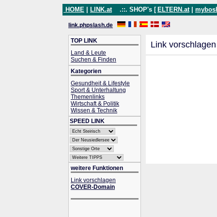
HOME
|
LINK.at
.::. SHOP's [
ELTERN.at
|
mybos
link.phpslash.de
TOP LINK
Link vorschlagen
Land & Leute
Suchen & Finden
Kategorien
Gesundheit & Lifestyle
Sport & Unterhaltung
Themenlinks
Wirtschaft & Politik
Wissen & Technik
SPEED LINK
weitere Funktionen
Link vorschlagen
COVER-Domain