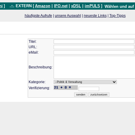
hi
]
.::. EXTERN [
Amazon
|
IFO.net
|
xDSL
|
imPULS
]
Wählen und auf
häufigste Aufrufe
|
unsere Auswahl
|
neueste Links
|
Top-Tipps
Titel:
URL:
eMail:
Beschreibung:
Kategorie:
Verifizierung: